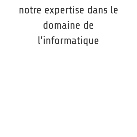
notre expertise dans le
domaine de
l’informatique
Maintenance informatique
En fonction de vos attentes,
TECHNIQUE PC
vous
propose différent contrat d’assistance
informatique, sur site, en atelier ou à distance.