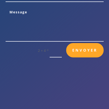
=
ENVOYER
2 + 4

Bureau
5 Avenue de saint Menet
Immeuble AXIOME Bât A
13011 MARSEILLE

Horaires d'ouverture